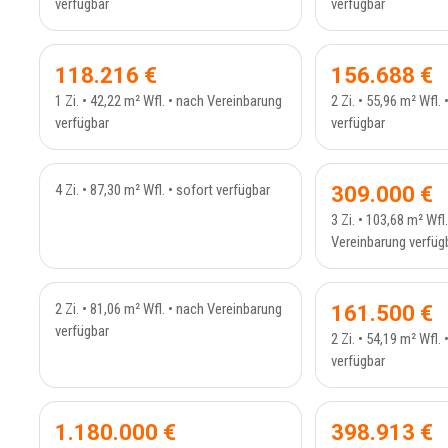
verfügbar
verfügbar
RESER
ETAGENWOHNUNG - 410_1
ETAGE
118.216 €
156.688 €
1 Zi. • 42,22 m² Wfl. • nach Vereinbarung
2 Zi. • 55,96 m² Wfl.
verfügbar
verfügbar
VERKAUFT
VERK
MAISONETTE - 403
ERDG
4 Zi. • 87,30 m² Wfl. • sofort verfügbar
309.000 €
3 Zi. • 103,68 m² Wfl
Vereinbarung verfüg
VERKAUFT
VERK
ETAGENWOHNUNG - 234_32
ETAGEN
2 Zi. • 81,06 m² Wfl. • nach Vereinbarung
161.500 €
verfügbar
2 Zi. • 54,19 m² Wfl.
verfügbar
RESERVIERT
VERK
MEHRFAMILIENHAUS - 400
DACHG
1.180.000 €
398.913 €