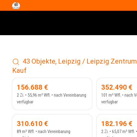
43 Objekte, Leipzig / Leipzig Zentr
Kauf
ETAGENWOHNUNG - 410_5
ETAGE
156.688 €
352.490 €
2 Zi. • 55,96 m² Wfl. • nach Vereinbarung
101 m² Wfl. • nach 
verfügbar
verfügbar
ERDGESCHOSS - 412_1
ETAGE
310.610 €
182.196 €
89 m² Wfl. • nach Vereinbarung
2 Zi. • 65,07 m² Wfl.