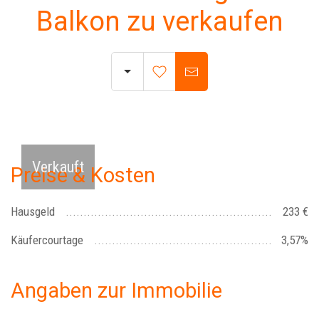
Balkon zu verkaufen
Balkon
Verkauft
Preise & Kosten
Hausgeld
233 €
Käufercourtage
3,57%
Angaben zur Immobilie