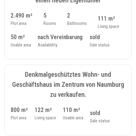
2.490 m²
5
2
111 m²
Plot area
Rooms
Bathrooms
Living space
50 m²
nach Vereinbarung
sold
Usable area
Availablility
Sale status
SOLD
9
ROOMS - 31
Denkmalgeschütztes Wohn- und
Geschäftshaus im Zentrum von Naumburg
zu verkaufen.
800 m²
122 m²
110 m²
sold
Plot area
Living space
Usable area
Sale status