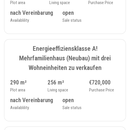
Plot area
Living space
Purchase Price
nach Vereinbarung
open
Availablility
Sale status
7
MULTI-FAMILY HOUSE - 404
Energieeffiziensklasse A!
Mehrfamilienhaus (Neubau) mit drei
Wohneinheiten zu verkaufen
290 m²
256 m²
€720,000
Plot area
Living space
Purchase Price
nach Vereinbarung
open
Availablility
Sale status
4
MULTI-FAMILY HOUSE - 227