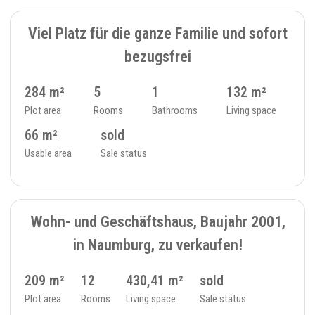
SOLD
10
SEMIDETACHED HOUSE - 303
Viel Platz für die ganze Familie und sofort
bezugsfrei
284 m²
5
1
132 m²
Plot area
Rooms
Bathrooms
Living space
66 m²
sold
Usable area
Sale status
SOLD
15
ROOMS - 14
Wohn- und Geschäftshaus, Baujahr 2001,
in Naumburg, zu verkaufen!
209 m²
12
430,41 m²
sold
Plot area
Rooms
Living space
Sale status