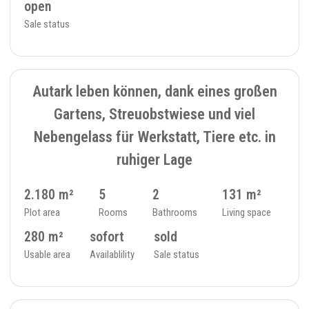
open
Sale status
SOLD
9
SINGLE FAMILY HOUSE - 365
Autark leben können, dank eines großen
Gartens, Streuobstwiese und viel
Nebengelass für Werkstatt, Tiere etc. in
ruhiger Lage
2.180 m²
5
2
131 m²
Plot area
Rooms
Bathrooms
Living space
280 m²
sofort
sold
Usable area
Availablility
Sale status
SOLD
9
SINGLE FAMILY HOUSE - 48