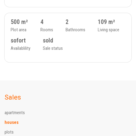
SOLD
8
SINGLE FAMILY HOUSE - 22
500 m²
4
2
109 m²
Plot area
Rooms
Bathrooms
Living space
sofort
sold
Availablility
Sale status
Sales
apartments
houses
plots