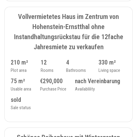
SOLD
6
MULTI-FAMILY HOUSE - 391
Vollvermietetes Haus im Zentrum von
Hohenstein-Ernstthal ohne
Instandhaltungsrückstau für die 12fache
Jahresmiete zu verkaufen
210 m²
12
4
330 m²
Plot area
Rooms
Bathrooms
Living space
75 m²
€290,000
nach Vereinbarung
Usable area
Purchase Price
Availablility
sold
Sale status
SOLD
7
TERRACE HOUSE - 388