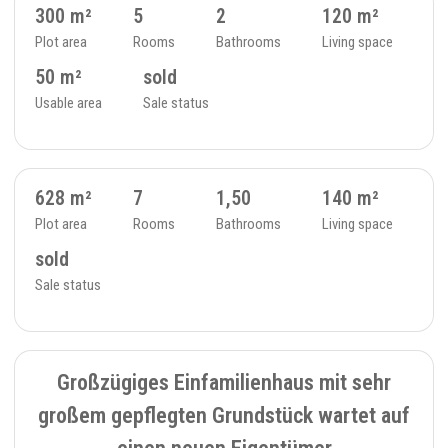
300 m²
5
2
120 m²
Plot area
Rooms
Bathrooms
Living space
50 m²
sold
Usable area
Sale status
SOLD
10
SINGLE FAMILY HOUSE - 111
628 m²
7
1,50
140 m²
Plot area
Rooms
Bathrooms
Living space
sold
Sale status
SOLD
11
SINGLE FAMILY HOUSE - 35
Großzügiges Einfamilienhaus mit sehr
großem gepflegten Grundstück wartet auf
einen neuen Eigentümer