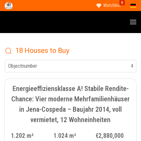
0
Select
Watchlist
18 Houses to Buy
11
MULTI-FAMILY HOUSE - 406
Energieeffiziensklasse A! Stabile Rendite-
Chance: Vier moderne Mehrfamilienhäuser
in Jena-Cospeda – Baujahr 2014, voll
vermietet, 12 Wohneinheiten
1.202 m²
1.024 m²
€2,880,000