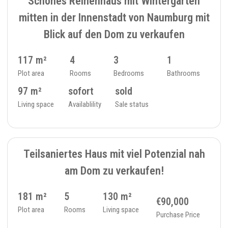
Schönes Reihenhaus mit Wintergarten
mitten in der Innenstadt von Naumburg mit
Blick auf den Dom zu verkaufen
117 m²
4
3
1
Plot area
Rooms
Bedrooms
Bathrooms
97 m²
sofort
sold
Living space
Availablility
Sale status
4
SINGLE FAMILY HOUSE - 384
Teilsaniertes Haus mit viel Potenzial nah
am Dom zu verkaufen!
181 m²
5
130 m²
€90,000
Plot area
Rooms
Living space
Purchase Price