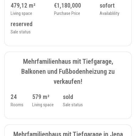
479,12 m²
€1,180,000
sofort
Living space
Purchase Price
Availablility
reserved
Sale status
SOLD
3
MULTI-FAMILY HOUSE - 166
Mehrfamilienhaus mit Tiefgarage,
Balkonen und Fußbodenheizung zu
verkaufen!
24
579 m²
sold
Rooms
Living space
Sale status
SOLD
3
MULTI-FAMILY HOUSE - 121
Mehrfamilienhaus mit Tiefgarage in Jena