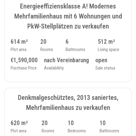
Energieeffiziensklasse A! Modernes
Mehrfamilienhaus mit 6 Wohnungen und
PkW-Stellplätzen zu verkaufen
614 m²
20
6
512 m²
Plot area
Rooms
Bathrooms
Living space
€1,590,000
nach Vereinbarung
open
Purchase Price
Availablility
Sale status
RESERVED
8
MULTI-FAMILY HOUSE - 400
Denkmalgeschütztes, 2013 saniertes,
Mehrfamilienhaus zu verkaufen
620 m²
20
10
10
Plot area
Rooms
Bedrooms
Bathrooms